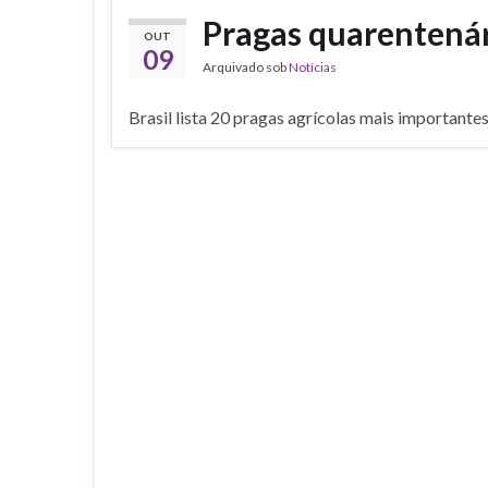
Pragas quarentená
OUT
09
Arquivado sob
Notícias
Brasil lista 20 pragas agrícolas mais importante