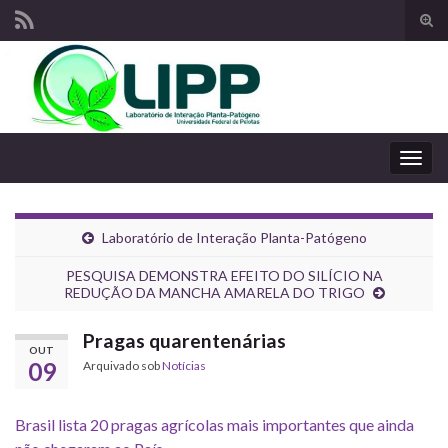
Alte
form
Search for:
de
pesq
Alter
nave
Laboratório de Interação Planta-Patógeno
PESQUISA DEMONSTRA EFEITO DO SILÍCIO NA
REDUÇÃO DA MANCHA AMARELA DO TRIGO
Pragas quarentenárias
OUT
09
Arquivado sob
Notícias
Brasil lista 20 pragas agrícolas mais importantes que ainda