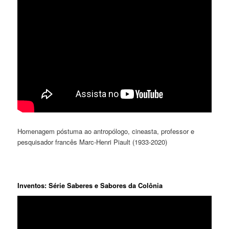
Homenagem póstuma ao antropólogo, cineasta, professor e
pesquisador francês Marc-Henri Piault (1933-2020)
Inventos: Série Saberes e Sabores da Colônia