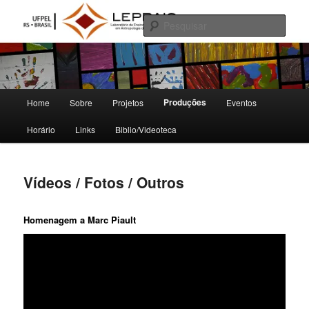
Pular
Laboratório de Ensino, Pesquisa e Produção em Antropologia da Imagem e
do Som
para
Pesqu
o
conteúdo
LEPPAIS
principal
Menu
Produções
Home
Sobre
Projetos
Eventos
principal
Horário
Links
Biblio/Videoteca
Vídeos / Fotos / Outros
Homenagem a Marc Piault