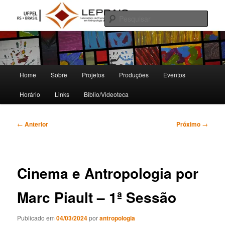
Pular
Laboratório de Ensino, Pesquisa e Produção em Antropologia da Imagem e
do Som
para
Pesqu
o
conteúdo
LEPPAIS
principal
Menu
Home
Sobre
Projetos
Produções
Eventos
principal
Horário
Links
Biblio/Videoteca
Navegação
←
Anterior
Próximo
→
de
posts
Cinema e Antropologia por
Marc Piault – 1ª Sessão
Publicado em
04/03/2024
por
antropologia