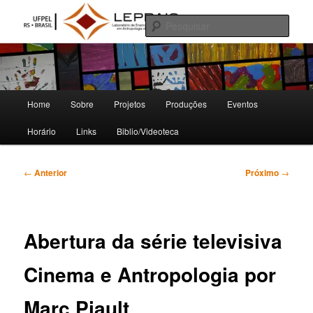
Pular
Laboratório de Ensino, Pesquisa e Produção em Antropologia da Imagem e
do Som
para
Pesqu
o
conteúdo
LEPPAIS
principal
Menu
Home
Sobre
Projetos
Produções
Eventos
principal
Horário
Links
Biblio/Videoteca
Navegação
←
Anterior
Próximo
→
de
posts
Abertura da série televisiva
Cinema e Antropologia por
Marc Piault