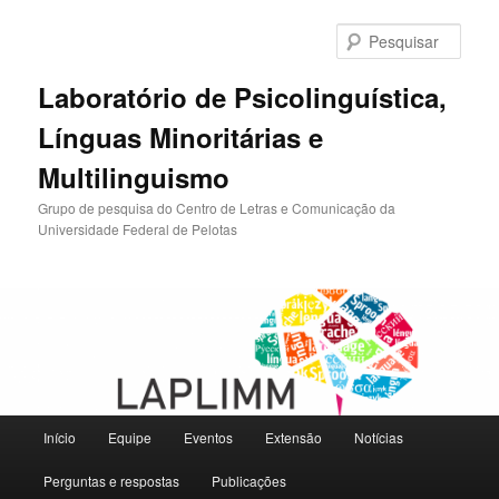
Pular
para
Pesqu
o
conteúdo
Laboratório de Psicolinguística,
principal
Línguas Minoritárias e
Multilinguismo
Grupo de pesquisa do Centro de Letras e Comunicação da
Universidade Federal de Pelotas
Menu
Início
Equipe
Eventos
Extensão
Notícias
principal
Perguntas e respostas
Publicações