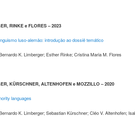
R, RINKE e FLORES – 2023
linguismo luso-alemão: introdução ao dossiê temático
ernardo K. Limberger; Esther Rinke; Cristina Maria M. Flores
ER, KÜRSCHNER, ALTENHOFEN e MOZZILLO – 2020
nority languages
Bernardo K. Limberger; Sebastian Kürschner; Cléo V. Altenhofen; Isa