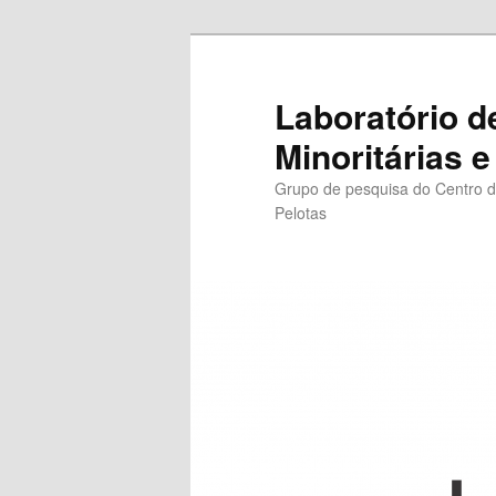
Pular
para
o
Laboratório d
conteúdo
Minoritárias e
principal
Grupo de pesquisa do Centro d
Pelotas