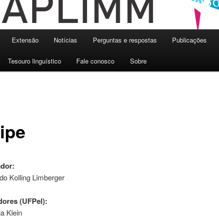
Extensão
Notícias
Perguntas e respostas
Publicações
Tesouro linguístico
Fale conosco
Sobre
ipe
dor:
do Kolling Limberger
ores (UFPel):
a Klein