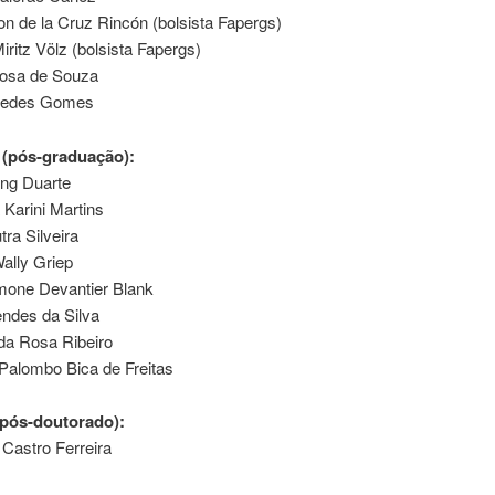
n de la Cruz Rincón (bolsista Fapergs)
iritz Völz (bolsista Fapergs)
osa de Souza
Fredes Gomes
 (pós-graduação):
ing Duarte
 Karini Martins
tra Silveira
ally Griep
imone Devantier Blank
ndes da Silva
da Rosa Ribeiro
Palombo Bica de Freitas
pós-doutorado):
Castro Ferreira