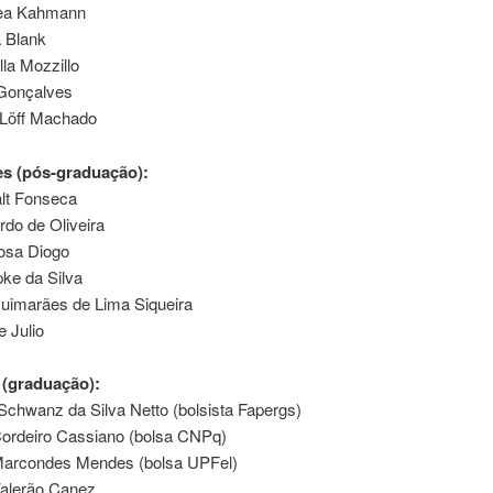
rea Kahmann
a Blank
lla Mozzillo
 Gonçalves
 Löff Machado
s (pós-graduação):
lt Fonseca
rdo de Oliveira
Rosa Diogo
ke da Silva
Guimarães de Lima Siqueira
 Julio
 (graduação):
Schwanz da Silva Netto (bolsista Fapergs)
Cordeiro Cassiano (bolsa CNPq)
Marcondes Mendes (bolsa UPFel)
alerão Canez