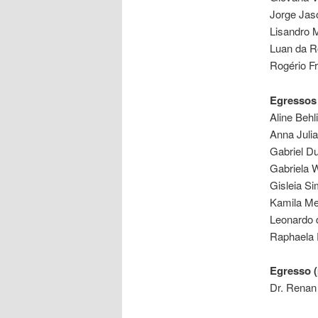
Jorge Jaso
Lisandro M
Luan da R
Rogério 
Egressos
Aline Behl
Anna Julia
Gabriel Du
Gabriela W
Gisleia S
Kamila Me
Leonardo 
Raphaela 
Egresso (
Dr. Renan 