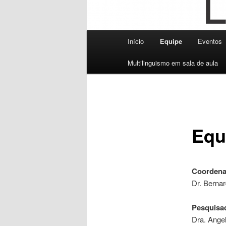
Menu
Início
Equipe
Eventos
principal
Multilinguismo em sala de aula
Equ
Coordena
Dr. Bernar
Pesquisad
Dra. Angel