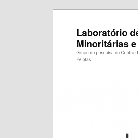
Pular
para
o
Laboratório d
conteúdo
Minoritárias e
principal
Grupo de pesquisa do Centro d
Pelotas