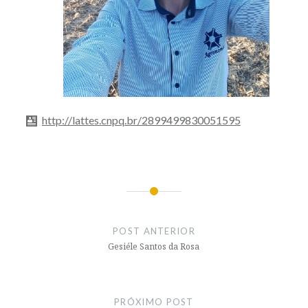
http://lattes.cnpq.br/2899499830051595
Navegação
de
POST ANTERIOR
Post
Gesiéle Santos da Rosa
PRÓXIMO POST