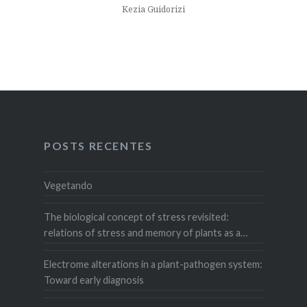
Kezia Guidorizi
POSTS RECENTES
Vegetando
The biological concept of stress revisited:
relations of stress and memory of plants as a
matter of space–time
Electrome alterations in a plant-pathogen system:
Toward early diagnosis