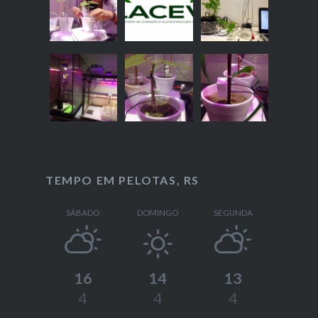
TEMPO EM PELOTAS, RS
SÁBADO
DOMINGO
SEGUNDA
16
14
13
4
4
4