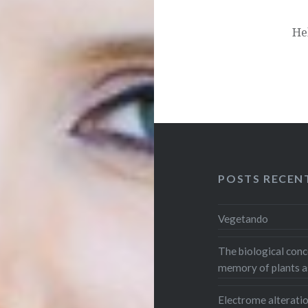
He
POSTS RECEN
Vegetando
The biological conce
memory of plants a
Electrome alterati