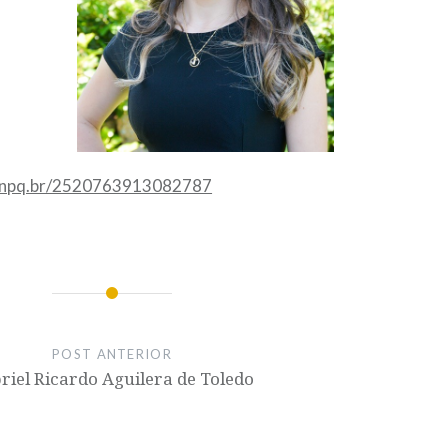
s.cnpq.br/2520763913082787
POST ANTERIOR
riel Ricardo Aguilera de Toledo