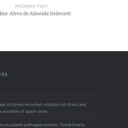
PRÓXIMO POST
liur Alves de Almeida Delevatti
TES
pt of stress revisited: relations of stress and
s a matter of space–time
ons in a plant-pathogen system: Toward early