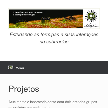
Skip
to
content
Estudando as formigas e suas interações
no subtrópico
Menu
Projetos
Atualmente o laboratório conta com dois grandes grupos
de projetos em andamento: