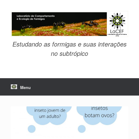
Skip
to
content
Estudando as formigas e suas interações
no subtrópico
Menu