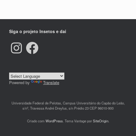
Siga o projeto Insetos e dai
Instagram
Facebook
Powered by
Translate
Universidade Federal de Pelotas, Campus Universitário do Capão do Leão,
s/nº, Travessa André Dreyfus, s/n Prédio 23 CEP 96010-900
Criado com
WordPress
. Tema Vantage por
SiteOrigin
.