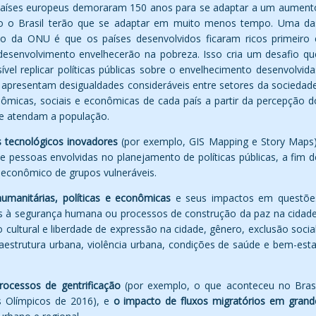
 países europeus demoraram 150 anos para se adaptar a um aument
o o Brasil terão que se adaptar em muito menos tempo. Uma da
ão da ONU é que os países desenvolvidos ficaram ricos primeiro 
esenvolvimento envelhecerão na pobreza. Isso cria um desafio qu
el replicar políticas públicas sobre o envelhecimento desenvolvida
á apresentam desigualdades consideráveis entre setores da sociedade
nômicas, sociais e econômicas de cada país a partir da percepção d
 que atendam a população.
 tecnológicos inovadores
(por exemplo, GIS Mapping e Story Maps)
 e pessoas envolvidas no planejamento de políticas públicas, a fim d
e econômico de grupos vulneráveis.
umanitárias, políticas e econômicas
e seus impactos em questõe
s à segurança humana ou processos de construção da paz na cidade
o cultural e liberdade de expressão na cidade, gênero, exclusão social
fraestrutura urbana, violência urbana, condições de saúde e bem-esta
ocessos de gentrificação
(por exemplo, o que aconteceu no Brasi
 Olímpicos de 2016), e
o impacto de fluxos migratórios em grand