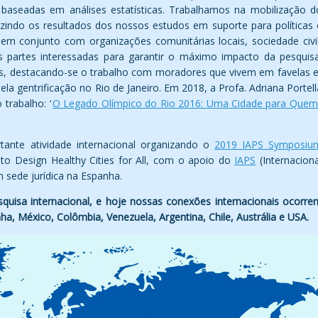
 baseadas em análises estatísticas. Trabalhamos na mobilização d
zindo os resultados dos nossos estudos em suporte para políticas 
em conjunto com organizações comunitárias locais, sociedade civil
s partes interessadas para garantir o máximo impacto da pesquisa
s, destacando-se o trabalho com moradores que vivem em favelas e
a gentrificação no Rio de Janeiro. Em 2018, a Profa. Adriana Portell
trabalho: ʻ
O Legado Olímpico do Rio 2016: Uma Cidade para Quem
ante atividade internacional organizando o
2019 IAPS Symposiu
w to Design Healthy Cities for All, com o apoio do
IAPS
(Internaciona
 sede jurídica na Espanha.
uisa internacional, e hoje nossas conexões internacionais ocorre
a, México, Colômbia, Venezuela, Argentina, Chile, Austrália e USA.