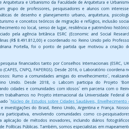
 Arquitetura e Urbanismo da Faculdade de Arquitetura e Urbanism
 grupo de professores, pesquisadores e alunos com interesse
máticas de desenho e planejamento urbano, arquitetura, psicologi
 e turismo e conceitos teóricos de migração e refúgios, inclusão social
ecimento no local, senso de lugar, resiliência e patrimônio histórico
anciado pela agência britânica ESRC (Economic and Social Researc
erlinas (R$ 8.491.812,00) e coordenado no Reino Unido pelo Professo
driana Portella, foi o ponto de partida que motivou a criação d
 pesquisa financiados tanto por Conselhos Internacionais (ESRC, UK
iro (CAPES, CNPQ, FAPERGS). Desde 2016, o Laboratório coordena n
idosos: Rumo a comunidades amigas do envelhecimento`, realizand
Reino Unido. Desde 2018, o Labcom participa do Projeto ‘Bo
ando cidades e comunidades com idosos´ em parceria com o Rein
m trabalhamos no Projeto internacional da Universidade Federal d
nado `
Núcleo de Estudos sobre Cidades Saudáveis, Envelhecimento 
 e investigações do Brasil, Reino Unido, Argentina e França. Nosso
a participativa, envolvendo comunidades como co-pesquisadores
a aplicação de métodos inovadores, incluindo diários fotográficos
 de Políticas Públicas. Também, somos especialistas em mapeament