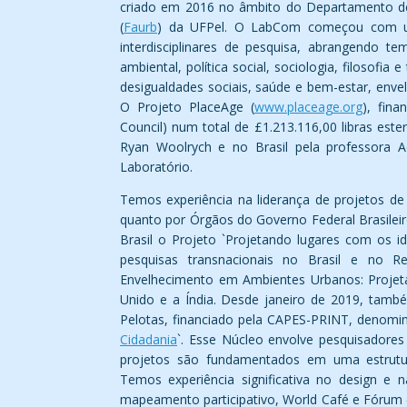
criado em 2016 no âmbito do Departamento de
(
Faurb
) da UFPel. O LabCom começou com um
interdisciplinares de pesquisa, abrangendo te
ambiental, política social, sociologia, filosofia
desigualdades sociais, saúde e bem-estar, envelh
O Projeto PlaceAge (
www.placeage.org
), fin
Council) num total de £1.213.116,00 libras est
Ryan Woolrych e no Brasil pela professora A
Laboratório.
Temos experiência na liderança de projetos de
quanto por Órgãos do Governo Federal Brasile
Brasil o Projeto `Projetando lugares com os 
pesquisas transnacionais no Brasil e no 
Envelhecimento em Ambientes Urbanos: Projet
Unido e a Índia. Desde janeiro de 2019, també
Pelotas, financiado pela CAPES-PRINT, denomi
Cidadania
`. Esse Núcleo envolve pesquisadores
projetos são fundamentados em uma estrutur
Temos experiência significativa no design e n
mapeamento participativo, World Café e Fórum