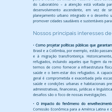
do Laboratório – a atenção está voltada pa
desenvolvimento ascendente, em vez de simp
planejamento urbano integrado e o desenho u
promover cidades saudáveis e sustentáveis para
Nossos principais interesses d
•
Como projetar políticas públicas que garantam
Brasil e a Colômbia, por exemplo, estão passa
e à migração transfronteiriça. Historicamen
refugiados, incluindo aqueles que fogem da re
termos de como fornecer a infraestrutura física
saúde e o bem-estar dos refugiados. A capac
geral é comprometida e exacerbada pela escass
saúde e condições urbanas e habitacionais pre
administrativas, financeiras, jurídicas e linguís
desafios são o foco de nossas investigações.
•
O impacto do fenômeno do envelhecimento
Comissão Econômica para a América Latina e o