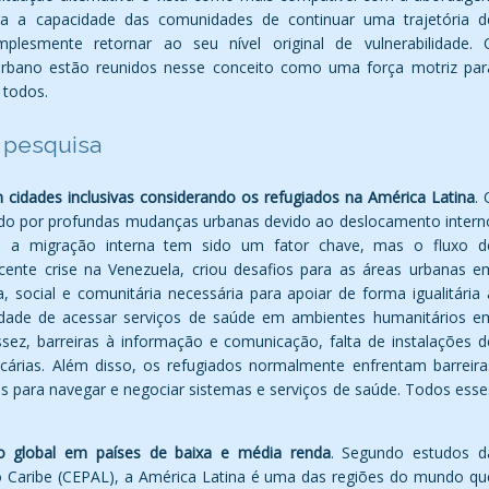
ra a capacidade das comunidades de continuar uma trajetória d
lesmente retornar ao seu nível original de vulnerabilidade. 
rbano estão reunidos nesse conceito como uma força motriz par
 todos.
e pesquisa
 cidades inclusivas considerando os refugiados na América Latina
. 
ndo por profundas mudanças urbanas devido ao deslocamento intern
te, a migração interna tem sido um fator chave, mas o fluxo d
cente crise na Venezuela, criou desafios para as áreas urbanas e
, social e comunitária necessária para apoiar de forma igualitária 
idade de acessar serviços de saúde em ambientes humanitários e
ez, barreiras à informação e comunicação, falta de instalações d
cárias. Além disso, os refugiados normalmente enfrentam barreira
ticas para navegar e negociar sistemas e serviços de saúde. Todos esse
 global em países de baixa e média renda
. Segundo estudos d
 Caribe (CEPAL), a América Latina é uma das regiões do mundo qu