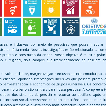
áveis e inclusivas por meio de pesquisas que possam apoiar 
baixa e média renda. Nossas investigações estão relacionadas a com
e projeto e construção da cidade. Nosso objetivo é reunir a prátic
no e regional, dois campos que tradicionalmente se baseiam e
vulnerabilidade, marginalização e inclusão social e contribui para 
cas eficazes, apoiando intervenções inclusivas que possam promove
o bem-estar social e econômico de grupos vulneráveis. Os conceito
 e desenho urbano são centrais para nossa pesquisa. A compreensã
cidade dos sistemas de persistir e retornar ao equilíbrio após u
a inclusão social, precisamos entender a resiliência como um “salt
nceituação alternativa é vista como mais compatível com a abordage