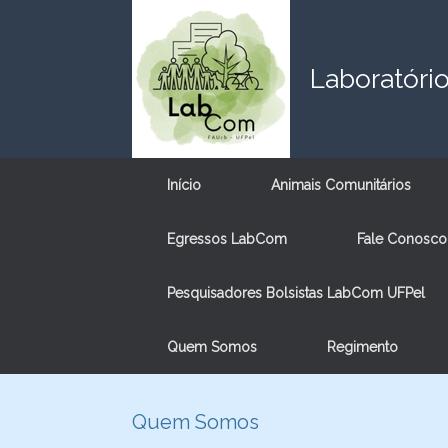
Skip
to
content
Laboratóri
Início
Animais Comunitários
Egressos LabCom
Fale Conosco
Pesquisadores Bolsistas LabCom UFPel
Quem Somos
Regimento
Quem Somos