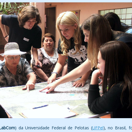
LabCom
) da Universidade Federal de Pelotas (
UFPel
), no Brasil, fo