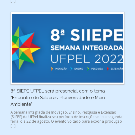
[…]
8ª SIIEPE UFPEL será presencial com o tema
“Encontro de Saberes: Pluriversidade e Meio
Ambiente”
A Semana Integrada de Inovação, Ensino, Pesquisa e Extensão
(SIIEPE) da UFPel finaliza seu período de inscrições nesta segunda-
feira, dia 22 de agosto. O evento voltado para expor a produção
[…]