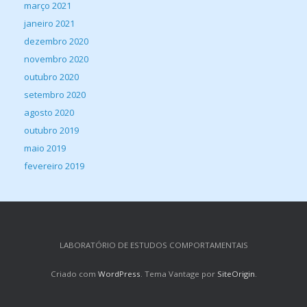
março 2021
janeiro 2021
dezembro 2020
novembro 2020
outubro 2020
setembro 2020
agosto 2020
outubro 2019
maio 2019
fevereiro 2019
LABORATÓRIO DE ESTUDOS COMPORTAMENTAIS
Criado com
WordPress
. Tema Vantage por
SiteOrigin
.