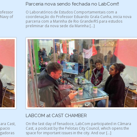
Parceria nova sendo fechada no LabCom!!
rofessor
O Laboratórios de Estudos Comportamentais com a
 Navy of
coordenação do Professor Eduardo Grala Cunha, inicia nova
parceria com a Marinha de Rio Grande/RS para estudos
preliminar da nova sede da Marinha […]
LABCOM at CAST CHAMBER
ara Cast,
On the last day of fenadoce, LabCom participated in Câmara
spacio
Cast, a podcast by the Pelotas City Council, which opens the
tigadoras
space for important issues in the city. And our […]