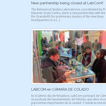
New partnership being closed at LabCom!!
The Behavioral Studies Laboratories, coordinated by P
Eduardo Grala Cunha, starts a new partnership with the
Rio Grande/RS for preliminary studies of the new Navy
headquarters in a […]
LABCOM en CÁMARA DE COLADO
En el último día de fenadoce, LabCom participó de Câm
un podcast del Ayuntamiento de Pelotas, que abre el e
para temas importantes de la ciudad. Y nuestras inves