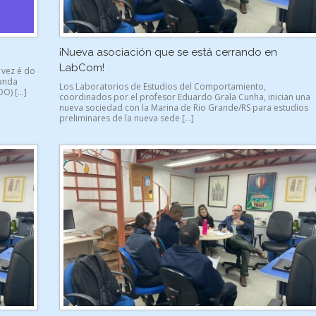
¡Nueva asociación que se está cerrando en
LabCom!
 vez é do
manda
Los Laboratorios de Estudios del Comportamiento,
DO) […]
coordinados por el profesor Eduardo Grala Cunha, inician una
nueva sociedad con la Marina de Rio Grande/RS para estudios
preliminares de la nueva sede […]