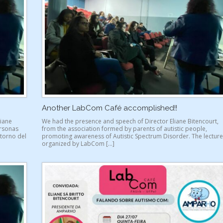
Another LabCom Café accomplished!!
liane
We had the presence and speech of Director Eliane Bitencourt,
ersonas
from the association formed by parents of autistic people,
storno del
promoting awareness of Autistic Spectrum Disorder. The lecture
organized by LabCom […]