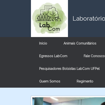
Skip
to
content
Laboratóri
Início
Animais Comunitários
Egressos LabCom
Fale Conosco
Pesquisadores Bolsistas LabCom UFPel
Quem Somos
Regimento