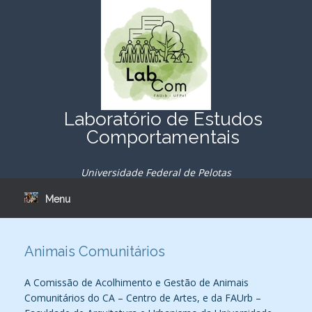
Skip
to
content
Laboratório de Estudos
Comportamentais
Universidade Federal de Pelotas
Menu
Animais Comunitários
A Comissão de Acolhimento e Gestão de Animais
Comunitários do CA – Centro de Artes, e da FAUrb –