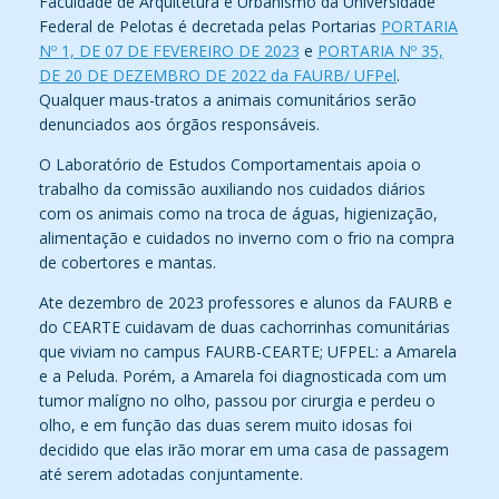
Faculdade de Arquitetura e Urbanismo da Universidade
Federal de Pelotas é decretada pelas Portarias
PORTARIA
Nº 1, DE 07 DE FEVEREIRO DE 2023
e
PORTARIA Nº 35,
DE 20 DE DEZEMBRO DE 2022 da FAURB/ UFPel
.
Qualquer maus-tratos a animais comunitários serão
denunciados aos órgãos responsáveis.
O Laboratório de Estudos Comportamentais apoia o
trabalho da comissão auxiliando nos cuidados diários
com os animais como na troca de águas, higienização,
alimentação e cuidados no inverno com o frio na compra
de cobertores e mantas.
Ate dezembro de 2023 professores e alunos da FAURB e
do CEARTE cuidavam de duas cachorrinhas comunitárias
que viviam no campus FAURB-CEARTE; UFPEL: a Amarela
e a Peluda. Porém, a Amarela foi diagnosticada com um
tumor malígno no olho, passou por cirurgia e perdeu o
olho, e em função das duas serem muito idosas foi
decidido que elas irão morar em uma casa de passagem
até serem adotadas conjuntamente.