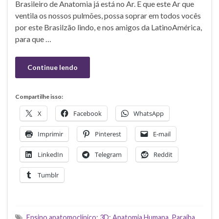
Brasileiro de Anatomia já está no Ar. E que este Ar que
ventila os nossos pulmões, possa soprar em todos vocês
por este Brasilzão lindo, e nos amigos da LatinoAmérica,
para que …
Continue lendo
Compartilhe isso:
X
Facebook
WhatsApp
Imprimir
Pinterest
E-mail
LinkedIn
Telegram
Reddit
Tumblr
Ensino anatomoclínico; 3D; Anatomia Humana
,
Paraíba