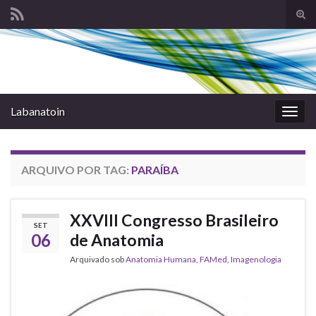
Alte
form
Search for:
de
pesq
Labanatoin
Alter
nave
ARQUIVO POR TAG:
PARAÍBA
XXVIII Congresso Brasileiro
SET
06
de Anatomia
Arquivado sob
Anatomia Humana
,
FAMed
,
Imagenologia