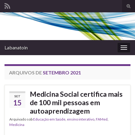
Alte
form
Search for:
de
pesq
Labanatoin
Alter
nave
ARQUIVOS DE
SETEMBRO 2021
Medicina Social certifica mais
SET
15
de 100 mil pessoas em
autoaprendizagem
Arquivado sob
Educação em Saúde
,
ensino interativo
,
FAMed
,
Medicina