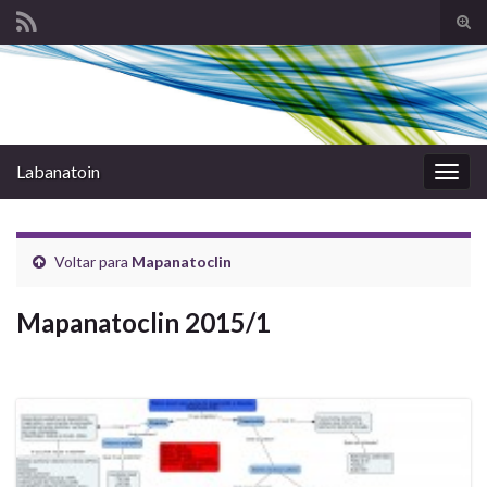
Alte
form
Search for:
de
pesq
Labanatoin
Alter
nave
Voltar para
Mapanatoclin
Mapanatoclin 2015/1