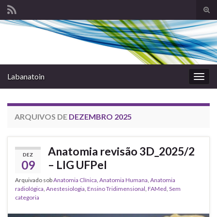
Alte
form
Search for:
de
pesq
Labanatoin
Alter
nave
ARQUIVOS DE
DEZEMBRO 2025
Anatomia revisão 3D_2025/2
DEZ
09
– LIG UFPel
Arquivado sob
Anatomia Clínica
,
Anatomia Humana
,
Anatomia
radiológica
,
Anestesiologia
,
Ensino Tridimensional
,
FAMed
,
Sem
categoria