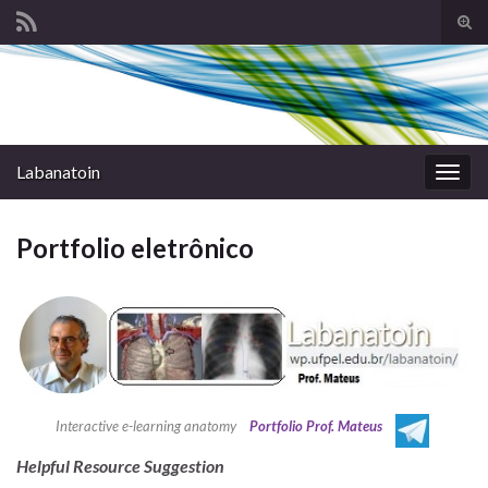
Alte
form
Search for:
de
pesq
Labanatoin
Alter
nave
Portfolio eletrônico
Interactive e-learning anatomy
Portfolio Prof. Mateus
Helpful Resource Suggestion