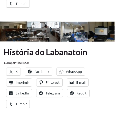
Tumblr
História do Labanatoin
Compartilhe isso:
X
Facebook
WhatsApp
Imprimir
Pinterest
E-mail
LinkedIn
Telegram
Reddit
Tumblr