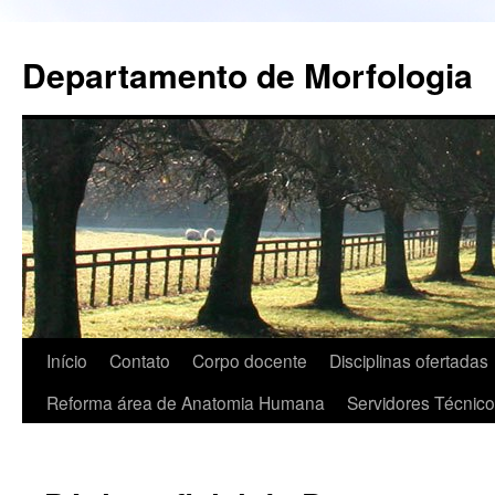
Pular
para
Departamento de Morfologia
o
conteúdo
Início
Contato
Corpo docente
Disciplinas ofertadas
Reforma área de Anatomia Humana
Servidores Técnico