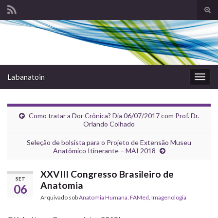
Alte
form
Search for:
de
pesq
Labanatoin
Alter
nave
Como tratar a Dor Crônica? Dia 06/07/2017 com Prof. Dr.
Orlando Colhado
Seleção de bolsista para o Projeto de Extensão Museu
Anatômico Itinerante – MAI 2018
XXVIII Congresso Brasileiro de
SET
Anatomia
06
Arquivado sob
Anatomia Humana
,
FAMed
,
Imagenologia