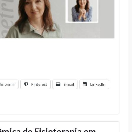
Imprimir
Pinterest
E-mail
LinkedIn
mica de Fisioterapia em