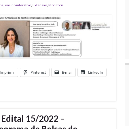
na
,
ensino interativo
,
Extensão
,
Monitoria
Imprimir
Pinterest
E-mail
LinkedIn
 Edital 15/2022 –
ograma de Bolsas de