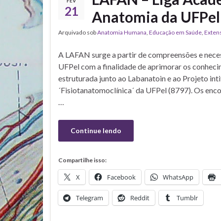
FEV
21
Anatomia da UFPel
Arquivado sob
Anatomia Humana
,
Educação em Saúde
,
Exten
A LAFAN surge a partir de compreensões e neces
UFPel com a finalidade de aprimorar os conheci
estruturada junto ao Labanatoin e ao Projeto int
´Fisiotanatomoclínica´ da UFPel (8797). Os enc
…
Continue lendo
Compartilhe isso:
X
Facebook
WhatsApp
Telegram
Reddit
Tumblr