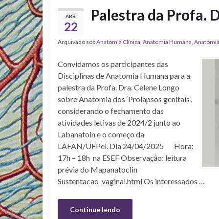
Palestra da Profa.
ABR
22
Arquivado sob
Anatomia Clínica
,
Anatomia Humana
,
Anatomia 
Convidamos os participantes das
Disciplinas de Anatomia Humana para a
palestra da Profa. Dra. Celene Longo
sobre Anatomia dos ‘Prolapsos genitais’,
considerando o fechamento das
atividades letivas de 2024/2 junto ao
Labanatoin e o começo da
LAFAN/UFPel. Dia 24/04/2025 Hora:
17h – 18h na ESEF Observação: leitura
prévia do Mapanatoclin
Sustentacao_vaginal.html Os interessados …
Continue lendo