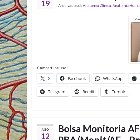
19
Arquivado sob
Anatomia Clínica
,
Anatomia Huma
Compartilhe isso:
X
Facebook
WhatsApp
Telegram
Reddit
Tumblr
Bolsa Monitoria AF
AGO
12
PBA/Monit/AF – Pr