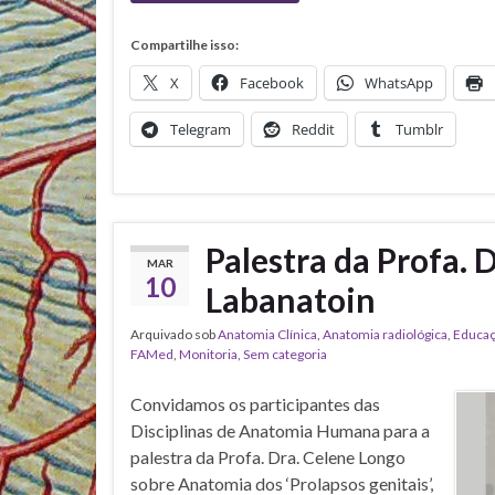
Compartilhe isso:
X
Facebook
WhatsApp
Telegram
Reddit
Tumblr
Palestra da Profa. 
MAR
10
Labanatoin
Arquivado sob
Anatomia Clínica
,
Anatomia radiológica
,
Educaç
FAMed
,
Monitoria
,
Sem categoria
Convidamos os participantes das
Disciplinas de Anatomia Humana para a
palestra da Profa. Dra. Celene Longo
sobre Anatomia dos ‘Prolapsos genitais’,