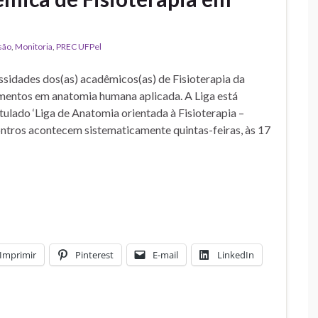
são
,
Monitoria
,
PREC UFPel
sidades dos(as) acadêmicos(as) de Fisioterapia da
mentos em anatomia humana aplicada. A Liga está
itulado ‘Liga de Anatomia orientada à Fisioterapia –
ontros acontecem sistematicamente quintas-feiras, às 17
Imprimir
Pinterest
E-mail
LinkedIn