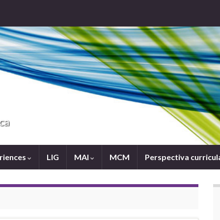
ca
eriences
LIG
MAI
MCM
Perspectiva curricul