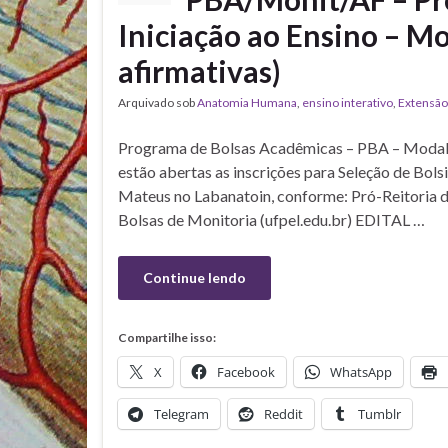
Iniciação ao Ensino – M
afirmativas)
Arquivado sob
Anatomia Humana
,
ensino interativo
,
Extensão
Programa de Bolsas Acadêmicas – PBA – Modalida
estão abertas as inscrições para Seleção de Bo
Mateus no Labanatoin, conforme: Pró-Reitoria d
Bolsas de Monitoria (ufpel.edu.br) EDITAL …
Continue lendo
Compartilhe isso:
X
Facebook
WhatsApp
Telegram
Reddit
Tumblr