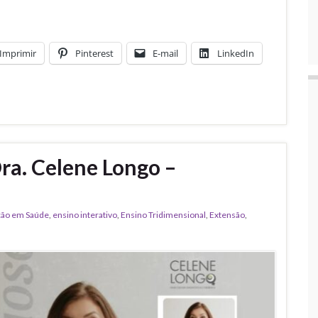
Imprimir
Pinterest
E-mail
LinkedIn
Dra. Celene Longo –
ão em Saúde
,
ensino interativo
,
Ensino Tridimensional
,
Extensão
,