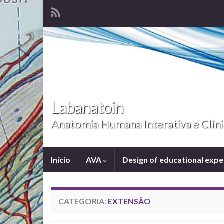
Labanatoin
Anatomia Humana Interativa e Clíni
Início
AVA
Design of educational exp
CATEGORIA:
EXTENSÃO