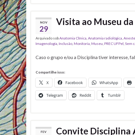
Visita ao Museu da
NOV
29
Arquivado sob
Anatomia Clínica
,
Anatomia radiológica
,
Aneste
Imagenologia
,
Inclusão
,
Monitoria
,
Museu
,
PREC UFPel
,
Sem c
Caso o grupo e/ou a Disciplina tiver interesse, f
Compartilhe isso:
X
Facebook
WhatsApp
Telegram
Reddit
Tumblr
Convite Disciplina
FEV