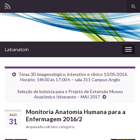
Alte
form
Search for:
de
pesq
Labanatoin
Alter
nave
Tórax 3D imagenológico, interativo e clínico 13/05/2016.
Horário: 14h30 às 17:00 h – sala 311 Campus Anglo
Seleção de bolsista para o Projeto de Extensão Museu
Anatômico Itinerante – MAI 2017
Monitoria Anatomia Humana para a
AGO
Enfermagem 2016/2
31
Arquivado sob
Sem categoria