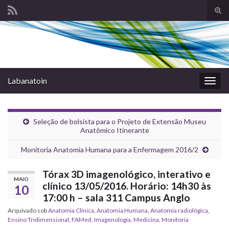
Alte
form
Search for:
de
pesq
Labanatoin
Alter
nave
Seleção de bolsista para o Projeto de Extensão Museu
Anatômico Itinerante
Monitoria Anatomia Humana para a Enfermagem 2016/2
Tórax 3D imagenológico, interativo e
MAIO
clínico 13/05/2016. Horário: 14h30 às
10
17:00 h – sala 311 Campus Anglo
Arquivado sob
Anatomia Clínica
,
Anatomia Humana
,
Anatomia radiológica
,
Ensino Tridimensional
,
FAMed
,
Imagenologia
,
Medicina
,
Monitoria