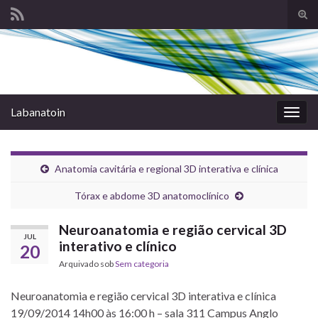
Alte
form
Search for:
de
pesq
Labanatoin
Alter
nave
Anatomia cavitária e regional 3D interativa e clínica
Tórax e abdome 3D anatomoclínico
Neuroanatomia e região cervical 3D
JUL
interativo e clínico
20
Arquivado sob
Sem categoria
Neuroanatomia e região cervical 3D interativa e clínica
19/09/2014 14h00 às 16:00 h – sala 311 Campus Anglo