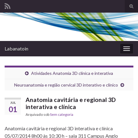
Alte
form
Search for:
de
pesq
Labanatoin
Alter
nave
Atividades Anatomia 3D clínica e interativa
Neuroanatomia e região cervical 3D interativo e clínico
Anatomia cavitária e regional 3D
JUL
interativa e clínica
01
Arquivado sob
Sem categoria
Anatomia cavitária e regional 3D interativa e clínica
05/07/2014 8h00 às 10:30 h – sala 311 Campus Anglo