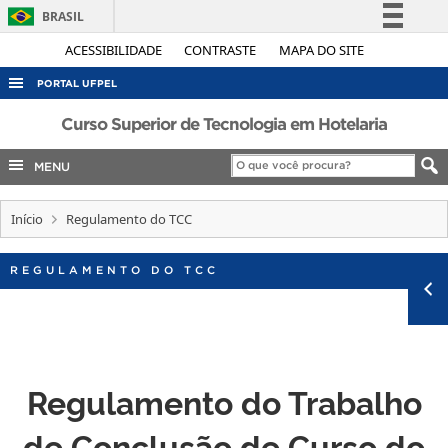
BRASIL
Simplifique!
ACESSIBILIDADE
CONTRASTE
MAPA DO SITE
Comunica BR
PORTAL UFPEL
Participe
ACESSO À INFORMAÇÃO
Curso Superior de Tecnologia em Hotelaria
Acesso à informação
AUDITORIA
MENU
Legislação
COBALTO
Canais
Início
Regulamento do TCC
CONCURSOS
EDITAIS
REGULAMENTO DO TCC
INTERNACIONAL
OUVIDORIA
PORTARIAS
Regulamento do Trabalho
TELEFONES
de Conclusão de Curso do