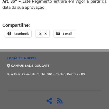
Art. 36º –
Este Regimento entrará em vigor a partir da
data da sua aprovação.
Compartilhe:
Facebook
X
E-mail
LOCALIZE A UFPEL
CAMPUS SALIS GOULART
Rua Félix Xavier da Cunha, 510 - Centro, Pelotas - RS