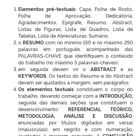
Elementos pré-textuais:
Capa, Folha de Rosto,
Folha de Aprovação, Dedicatória,
Agradecimentos, Epígrafe, Resumo, Abstract,
Listas de Figuras, Lista de Quadros, Lista de
Tabelas, Lista de Abreviaturas, Sumário.
o
RESUMO
com no mínimo 150 e no máximo 250
palavras em português, acompanhado das
PALAVRAS-CHAVE que identifiquem o conteúdo
do trabalho (no máximo 5 palavras-chaves);
em seguida devem vir o
ABSTRACT
e as
KEYWORDS
. Os textos do Resumo e do Abstract
devem ser ajustados a margem, sem parágrafos;
Os elementos textuais
constituem o corpo do
trabalho, devendo começar com a
INTRODUÇÃO,
seguida das demais seções que constituem o
desenvolvimento:
REFERENCIAL TEÓRICO,
METODOLOGIA, ANÁLISE E DISCUSSÃO
,
enunciadas por títulos digitados em versal
(maiúsculas), em negrito e com numeração,
ajustados à margem esquerda. A
CONCLUSÃO