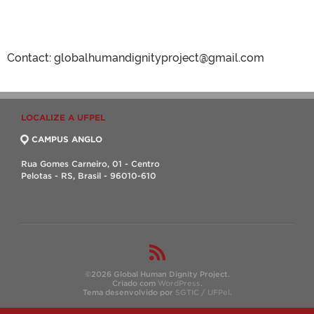
Contact: globalhumandignityproject@gmail.com
LOCALIZE A UFPEL
CAMPUS ANGLO
Rua Gomes Carneiro, 01 - Centro
Pelotas - RS, Brasil - 96010-610
©2026 Global Human Dignity Project.
Criado com
WordPress
.
Tema desenvolvido por
SGTIC / UFPel
.