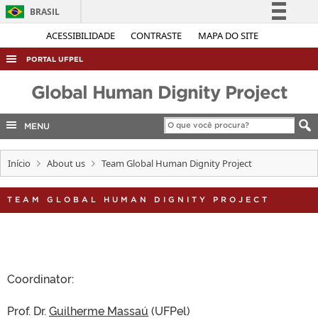
BRASIL
Simplifique!
ACESSIBILIDADE
CONTRASTE
MAPA DO SITE
Comunica BR
PORTAL UFPEL
Participe
ACESSO À INFORMAÇÃO
Global Human Dignity Project
Acesso à informação
AUDITORIA
Legislação
MENU
COBALTO
Canais
CONCURSOS
Início
About us
Team Global Human Dignity Project
EDITAIS
TEAM GLOBAL HUMAN DIGNITY PROJECT
INTERNACIONAL
OUVIDORIA
PORTARIAS
Coordinator:
TELEFONES
Prof. Dr.
Guilherme Massaú
(UFPel)