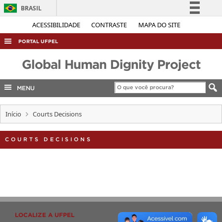
BRASIL
Simplifique!
ACESSIBILIDADE
CONTRASTE
MAPA DO SITE
Comunica BR
PORTAL UFPEL
Participe
ACESSO À INFORMAÇÃO
Global Human Dignity Project
Acesso à informação
AUDITORIA
Legislação
MENU
COBALTO
Canais
CONCURSOS
Início
Courts Decisions
EDITAIS
COURTS DECISIONS
INTERNACIONAL
OUVIDORIA
PORTARIAS
TELEFONES
LOCALIZE A UFPEL