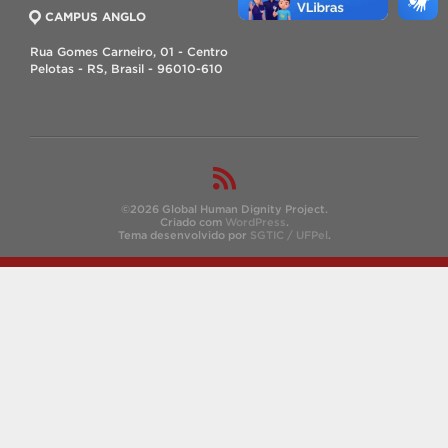
CAMPUS ANGLO
Rua Gomes Carneiro, 01 - Centro
Pelotas - RS, Brasil - 96010-610
©2026 Global Human Dignity Project.
Criado com
WordPress
.
Tema desenvolvido por
SGTIC / UFPel
.