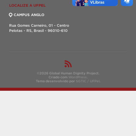
LOCALIZE A UFPEL
CAMPUS ANGLO
Rua Gomes Carneiro, 01 - Centro
Pelotas - RS, Brasil - 96010-610
©2026 Global Human Dignity Project.
Criado com
WordPress
.
Tema desenvolvido por
SGTIC / UFPel
.