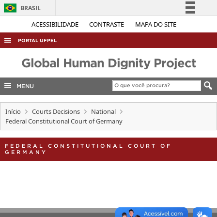
BRASIL
Simplifique!
ACESSIBILIDADE
CONTRASTE
MAPA DO SITE
Comunica BR
PORTAL UFPEL
Participe
ACESSO À INFORMAÇÃO
Global Human Dignity Project
Acesso à informação
AUDITORIA
Legislação
MENU
COBALTO
Canais
CONCURSOS
Início
Courts Decisions
National
Federal Constitutional Court of Germany
EDITAIS
INTERNACIONAL
FEDERAL CONSTITUTIONAL COURT OF
GERMANY
OUVIDORIA
PORTARIAS
TELEFONES