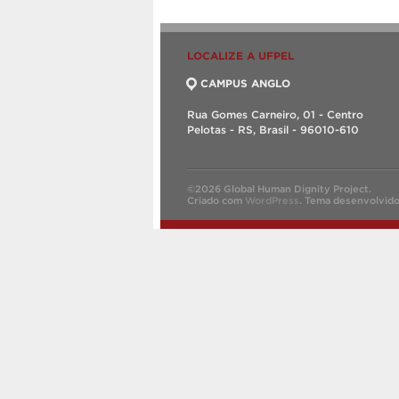
LOCALIZE A UFPEL
CAMPUS ANGLO
Rua Gomes Carneiro, 01 - Centro
Pelotas - RS, Brasil - 96010-610
©2026 Global Human Dignity Project.
Criado com
WordPress
.
Tema desenvolvid