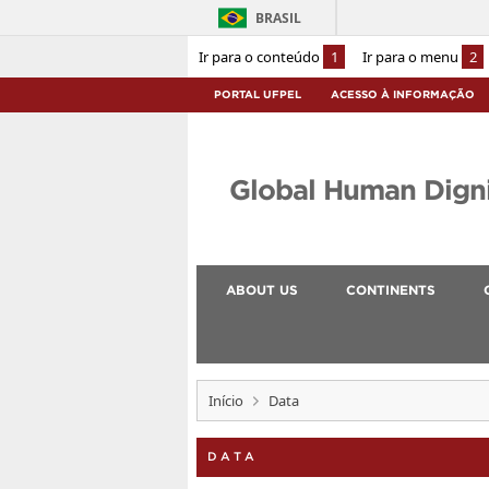
BRASIL
Ir para o conteúdo
1
Ir para o menu
2
PORTAL UFPEL
ACESSO À INFORMAÇÃO
Global Human Digni
ABOUT US
CONTINENTS
Início
Data
DATA