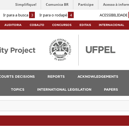
Simplifique!
Comunica BR
Participe
Acesso à infor
Ir para a busca
3
Ir para o rodapé
4
ACESSIBILIDADE
AUDITORIA
COBALTO
CONCURSOS
EDITAIS
INTERNACIONAL
ty Project
COURTS DECISIONS
REPORTS
ACKNOWLEDGEMENTS
TOPICS
INTERNATIONAL LEGISLATION
PAPERS