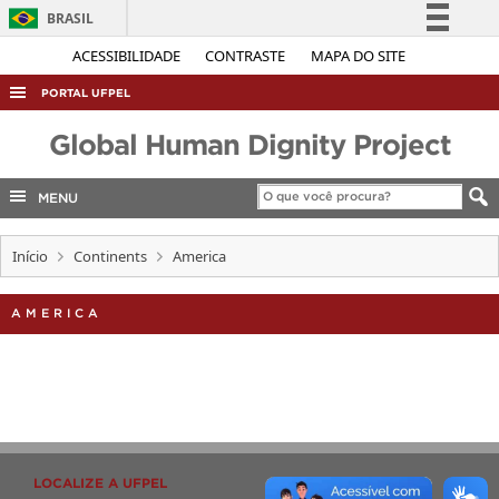
BRASIL
Simplifique!
ACESSIBILIDADE
CONTRASTE
MAPA DO SITE
Comunica BR
PORTAL UFPEL
Participe
ACESSO À INFORMAÇÃO
Global Human Dignity Project
Acesso à informação
AUDITORIA
Legislação
MENU
COBALTO
Canais
CONCURSOS
Início
Continents
America
EDITAIS
AMERICA
INTERNACIONAL
OUVIDORIA
PORTARIAS
TELEFONES
LOCALIZE A UFPEL