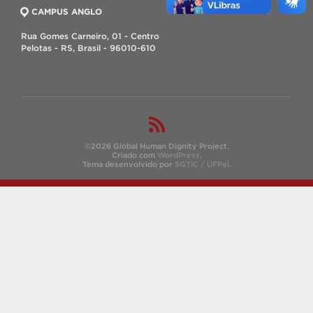
CAMPUS ANGLO
Rua Gomes Carneiro, 01 - Centro
Pelotas - RS, Brasil - 96010-610
©2026 Global Human Dignity Project.
Criado com
WordPress
.
Tema desenvolvido por
SGTIC / UFPel
.