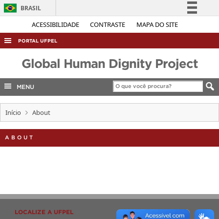
BRASIL
Simplifique!
ACESSIBILIDADE
CONTRASTE
MAPA DO SITE
Comunica BR
PORTAL UFPEL
Participe
ACESSO À INFORMAÇÃO
Global Human Dignity Project
Acesso à informação
AUDITORIA
Legislação
MENU
COBALTO
Canais
CONCURSOS
Início
About
EDITAIS
ABOUT
INTERNACIONAL
OUVIDORIA
PORTARIAS
TELEFONES
LOCALIZE A UFPEL