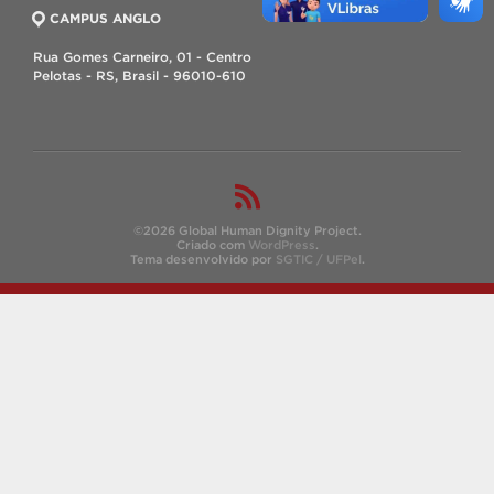
CAMPUS ANGLO
Rua Gomes Carneiro, 01 - Centro
Pelotas - RS, Brasil - 96010-610
©2026 Global Human Dignity Project.
Criado com
WordPress
.
Tema desenvolvido por
SGTIC / UFPel
.