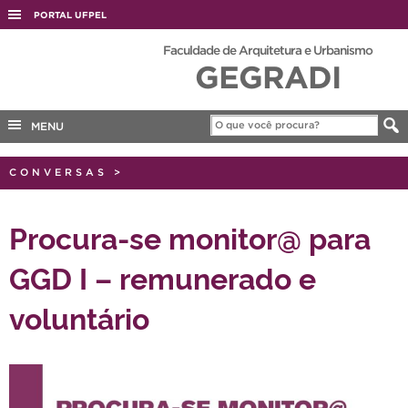
PORTAL UFPEL
ACESSO À INFORMAÇÃO
Faculdade de Arquitetura e Urbanismo
GEGRADI
AUDITORIA
COBALTO
MENU
CONCURSOS
EDITAIS
CONVERSAS
>
INTERNACIONAL
Procura-se monitor@ para
OUVIDORIA
GGD I – remunerado e
PORTARIAS
TELEFONES
voluntário