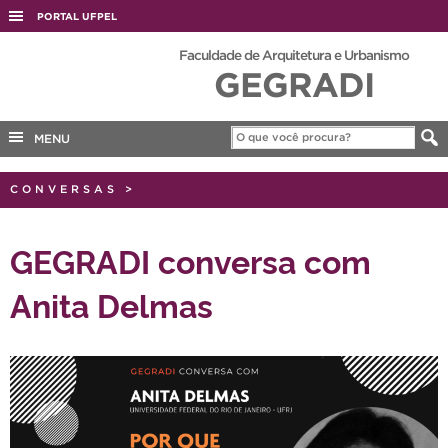
PORTAL UFPEL
ACESSO À INFORMAÇÃO
Faculdade de Arquitetura e Urbanismo
GEGRADI
AUDITORIA
COBALTO
MENU
CONCURSOS
EDITAIS
CONVERSAS
>
INTERNACIONAL
GEGRADI conversa com
OUVIDORIA
Anita Delmas
PORTARIAS
TELEFONES