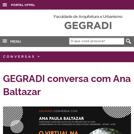
PORTAL UFPEL
ACESSO À INFORMAÇÃO
Faculdade de Arquitetura e Urbanismo
GEGRADI
AUDITORIA
COBALTO
MENU
CONCURSOS
EDITAIS
CONVERSAS
>
INTERNACIONAL
GEGRADI conversa com Ana
OUVIDORIA
Baltazar
PORTARIAS
TELEFONES