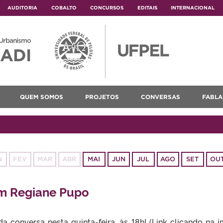
AUDITORIA
COBALTO
CONCURSOS
EDITAIS
INTERNACIONAL
 Urbanismo
ADI
QUEM SOMOS
PROJETOS
CONVERSAS
FABLA
N
FEV
MAR
ABR
MAI
JUN
JUL
AGO
SET
OU
m Regiane Pupo
da conversa nesta quinta-feira, às 18h! (Link clicando n