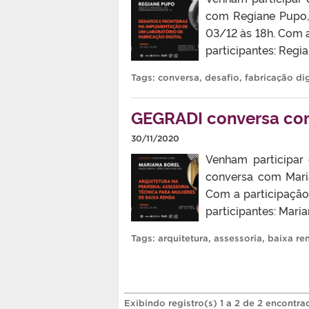
com Regiane Pupo, 
03/12 às 18h. Com a
participantes: Regi
Tags:
conversa
,
desafio
,
fabricação dig
GEGRADI conversa com
30/11/2020
Venham participar 
conversa com Maria
Com a participação
participantes: Mar
Tags:
arquitetura
,
assessoria
,
baixa re
Exibindo registro(s) 1 a 2 de 2 encontra