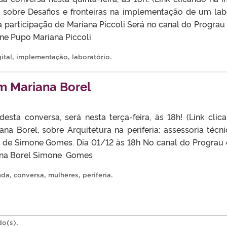
sobre Desafios e fronteiras na implementação de um labor
 participação de Mariana Piccoli Será no canal do Prograu
ane Pupo Mariana Piccoli
ital
,
implementação
,
laboratório
.
 Mariana Borel
desta conversa, será nesta terça-feira, às 18h! (Link c
na Borel, sobre Arquitetura na periferia: assessoria técn
 de Simone Gomes. Dia 01/12 às 18h No canal do Prograu 
iana Borel Simone Gomes
nda
,
conversa
,
mulheres
,
periferia
.
do(s).