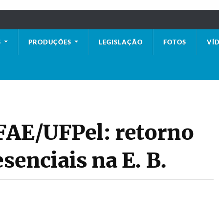
S
PRODUÇÕES
LEGISLAÇÃO
FOTOS
VÍ
FAE/UFPel: retorno
senciais na E. B.