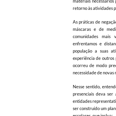
materiais necessários
retorno às atividades p
As práticas de negação
máscaras e de medi
comunidades mais v
enfrentamos e distan
população a suas at
experiência de outros 
ocorreu de modo pre
necessidade de novas 
Nesse sentido, entend
presenciais deva ser
entidades representati
ser construído um pla
escolares, que inclua: