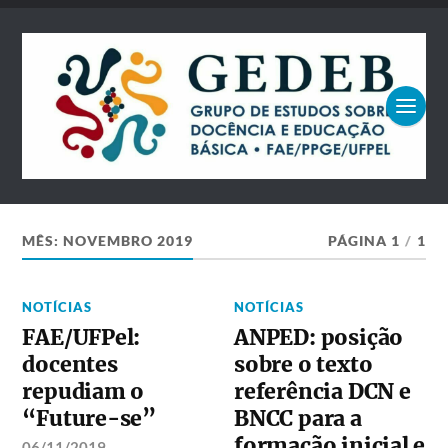
MÊS:
NOVEMBRO 2019
PÁGINA 1
/
1
NOTÍCIAS
NOTÍCIAS
FAE/UFPel:
ANPED: posição
docentes
sobre o texto
repudiam o
referência DCN e
“Future-se”
BNCC para a
formação inicial e
06/11/2019