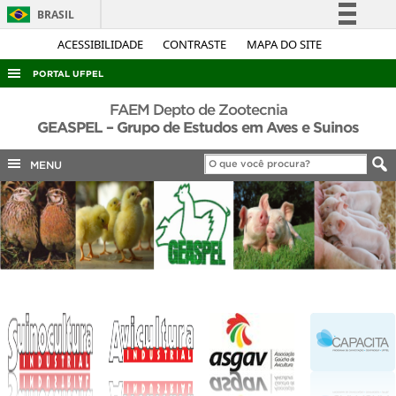
BRASIL
Simplifique!
ACESSIBILIDADE
CONTRASTE
MAPA DO SITE
Comunica BR
PORTAL UFPEL
Participe
ACESSO À INFORMAÇÃO
FAEM Depto de Zootecnia
Acesso à informação
GEASPEL – Grupo de Estudos em Aves e Suinos
AUDITORIA
Legislação
MENU
COBALTO
Canais
CONCURSOS
EDITAIS
INTERNACIONAL
OUVIDORIA
PORTARIAS
TELEFONES