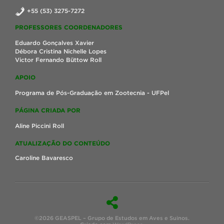
+55 (53) 3275-7272
PROFESSORES COORDENADORES
Eduardo Gonçalves Xavier
Débora Cristina Nichelle Lopes
Victor Fernando Büttow Roll
APOIO
Programa de Pós-Graduação em Zootecnia - UFPel
PÁGINA CRIADA POR
Aline Piccini Roll
ATUALIZAÇÃO DO CONTEÚDO
Caroline Bavaresco
©2026 GEASPEL – Grupo de Estudos em Aves e Suinos.