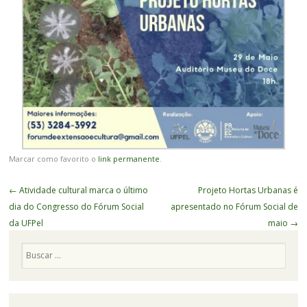
Marcar como favorito o
link permanente
.
Navegação
←
Atividade cultural marca o último
Projeto Hortas Urbanas é
de
dia do Congresso do Fórum Social
apresentado no Fórum Social de
Posts
da UFPel
maio
→
Pesquisa