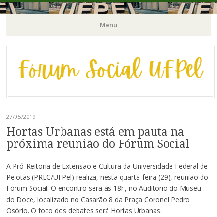
Órgão Consultivo da Pró-Reitoria de Extensão e Cultura / PREC-
Fórum Social | UFPel
Menu
UFPel
Pular
para
o
conteúdo
27/05/2019
Hortas Urbanas está em pauta na
próxima reunião do Fórum Social
A Pró-Reitoria de Extensão e Cultura da Universidade Federal de
Pelotas (PREC/UFPel) realiza, nesta quarta-feira (29), reunião do
Fórum Social. O encontro será às 18h, no Auditório do Museu
do Doce, localizado no Casarão 8 da Praça Coronel Pedro
Osório. O foco dos debates será Hortas Urbanas.