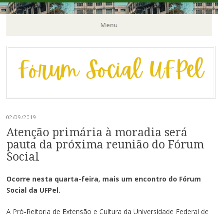
Órgão Consultivo da Pró-Reitoria de Extensão e Cultura / PREC-
Fórum Social | UFPel
Menu
UFPel
Pular
para
o
conteúdo
02/09/2019
Atenção primária à moradia será
pauta da próxima reunião do Fórum
Social
Ocorre nesta quarta-feira, mais um encontro do Fórum
Social da UFPel.
A Pró-Reitoria de Extensão e Cultura da Universidade Federal de