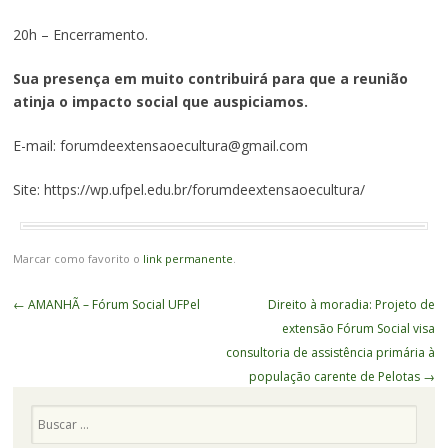
20h – Encerramento.
Sua presença em muito contribuirá para que a reunião
atinja o impacto social que auspiciamos.
E-mail: forumdeextensaoecultura@gmail.com
Site: https://wp.ufpel.edu.br/forumdeextensaoecultura/
Marcar como favorito o
link permanente
.
Navegação
←
AMANHÃ – Fórum Social UFPel
Direito à moradia: Projeto de
de
extensão Fórum Social visa
Posts
consultoria de assistência primária à
população carente de Pelotas
→
Pesquisa