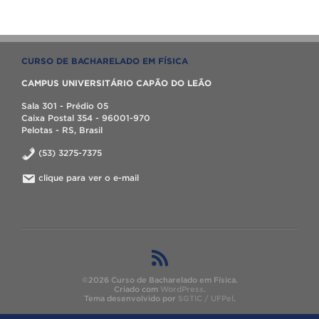
CURSO DE BACHARELADO EM FÍSICA
CAMPUS UNIVERSITÁRIO CAPÃO DO LEÃO
Sala 301 - Prédio 05
Caixa Postal 354 - 96001-970
Pelotas - RS, Brasil
(53) 3275-7375
clique para ver o e-mail
©2026 Curso de Bacharelado em Física.
Criado com
WordPress
.
Tema desenvolvido por
SGTIC / UFPel
.