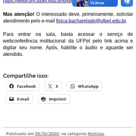
https://webconf.ufpel.edu.br/b/die-tdq-qj3
.
Mas atenção!
O interessado deve, primeiramente, solicitar
atendimento pelo e-mail
fisica.bacharelado@ufpel.edu.br
.
.
Para entrar na sala, basta acessar o serviço de
webconferência institucional da UFPel pelo link acima e
digitar seu nome. Após, habilite o áudio e aguarde ser
atendido.
Compartilhe isso:
Facebook
X
WhatsApp
E-mail
Imprimir
Publicado
em
05/10/2020
, na categoria
Notícias
.