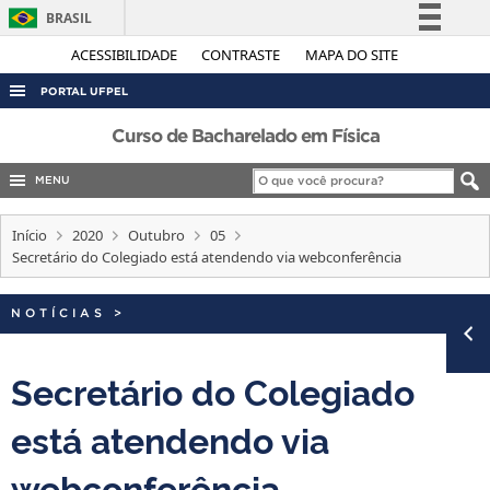
BRASIL
Simplifique!
ACESSIBILIDADE
CONTRASTE
MAPA DO SITE
Comunica BR
PORTAL UFPEL
Participe
ACESSO À INFORMAÇÃO
Curso de Bacharelado em Física
Acesso à informação
AUDITORIA
MENU
Legislação
COBALTO
Canais
Início
2020
Outubro
05
CONCURSOS
Secretário do Colegiado está atendendo via webconferência
EDITAIS
NOTÍCIAS
>
INTERNACIONAL
OUVIDORIA
Secretário do Colegiado
PORTARIAS
está atendendo via
TELEFONES
webconferência