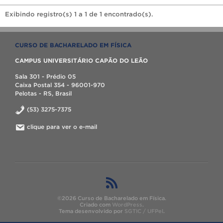
Exibindo registro(s) 1 a 1 de 1 encontrado(s).
CURSO DE BACHARELADO EM FÍSICA
CAMPUS UNIVERSITÁRIO CAPÃO DO LEÃO
Sala 301 - Prédio 05
Caixa Postal 354 - 96001-970
Pelotas - RS, Brasil
(53) 3275-7375
clique para ver o e-mail
©2026 Curso de Bacharelado em Física.
Criado com
WordPress
.
Tema desenvolvido por
SGTIC / UFPel
.