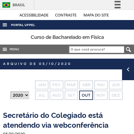
BRASIL
Simplifique!
ACESSIBILIDADE
CONTRASTE
MAPA DO SITE
Comunica BR
PORTAL UFPEL
Participe
ACESSO À INFORMAÇÃO
Curso de Bacharelado em Física
Acesso à informação
AUDITORIA
MENU
Legislação
COBALTO
Canais
ARQUIVO DE 05/10/2020
CONCURSOS
EDITAIS
JAN
FEV
MAR
ABR
MAI
JUN
INTERNACIONAL
JUL
AGO
SET
OUT
NOV
DEZ
OUVIDORIA
PORTARIAS
Secretário do Colegiado está
TELEFONES
atendendo via webconferência
05/10/2020