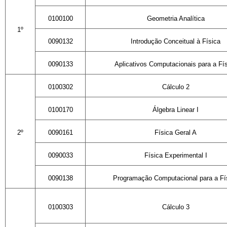
0100100
Geometria Analítica
1º
0090132
Introdução Conceitual à Física
0090133
Aplicativos Computacionais para a Fí
0100302
Cálculo 2
0100170
Álgebra Linear I
2º
0090161
Física Geral A
0090033
Física Experimental I
0090138
Programação Computacional para a Fí
0100303
Cálculo 3