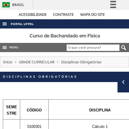
BRASIL
Simplifique!
ACESSIBILIDADE
CONTRASTE
MAPA DO SITE
Comunica BR
PORTAL UFPEL
Participe
ACESSO À INFORMAÇÃO
Curso de Bacharelado em Física
Acesso à informação
AUDITORIA
MENU
Legislação
COBALTO
Canais
Início
GRADE CURRICULAR
Disciplinas Obrigatórias
CONCURSOS
EDITAIS
DISCIPLINAS OBRIGATÓRIAS
INTERNACIONAL
OUVIDORIA
PORTARIAS
SEME
CÓDIGO
DISCIPLINA
TELEFONES
STRE
0100301
Cálculo 1