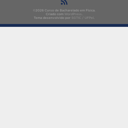
©2026 Curso de Bacharelado em Física.
Criado com
WordPress
.
Tema desenvolvido por
SGTIC / UFPel
.