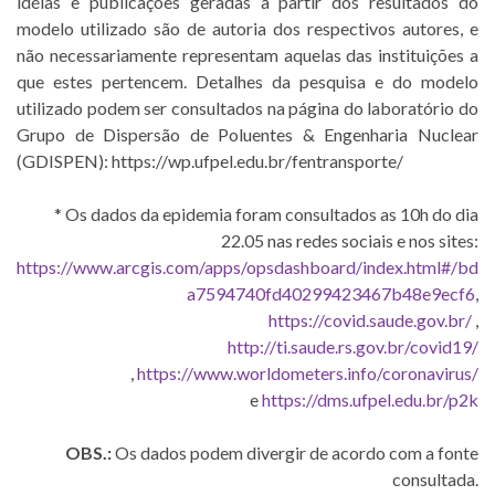
idéias e publicações geradas a partir dos resultados do
modelo utilizado são de autoria dos respectivos autores, e
não necessariamente representam aquelas das instituições a
que estes pertencem. Detalhes da pesquisa e do modelo
utilizado podem ser consultados na página do laboratório do
Grupo de Dispersão de Poluentes & Engenharia Nuclear
(GDISPEN): https://wp.ufpel.edu.br/fentransporte/
* Os dados da epidemia foram consultados as 10h do dia
22.05 nas redes sociais e nos sites:
https://www.arcgis.com/apps/opsdashboard/index.html#/bd
a7594740fd40299423467b48e9ecf6
,
https://covid.saude.gov.br/
,
http://ti.saude.rs.gov.br/covid19/
,
https://www.worldometers.info/coronavirus/
e
https://dms.ufpel.edu.br/p2k
OBS.:
Os dados podem divergir de acordo com a fonte
consultada.