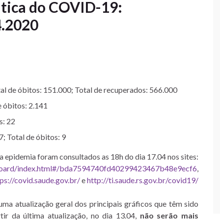
ica do COVID-19:
4.2020
l de óbitos: 151.000; Total de recuperados: 566.000
 óbitos: 2.141
s: 22
; Total de óbitos: 9
a epidemia foram consultados as 18h do dia 17.04 nos sites:
hboard/index.html#/bda7594740fd40299423467b48e9ecf6
,
ps://covid.saude.gov.br/
e
http://ti.saude.rs.gov.br/covid19/
 atualização geral dos principais gráficos que têm sido
ir da última atualização, no dia 13.04,
não serão mais