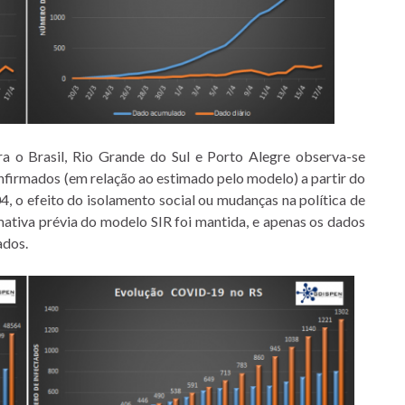
 o Brasil, Rio Grande do Sul e Porto Alegre observa-se
firmados (em relação ao estimado pelo modelo) a partir do
04, o efeito do isolamento social ou mudanças na política de
mativa prévia do modelo SIR foi mantida, e apenas os dados
ados.