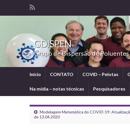
GDISPEN
Grupo de Dispersão de Poluentes
Início
CONTATO
COVID – Pelotas
Na mídia – notas técnicas
Pesquisadores
Modelagem Matemática do COVID-19: Atualizaç
de 13.04.2020