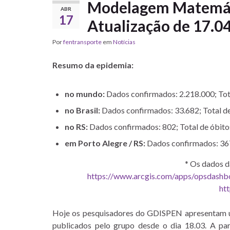
Modelagem Matemát
ABR
17
Atualização de 17.0
Por
fentransporte
em
Notícias
Resumo da epidemia:
no mundo:
Dados confirmados: 2.218.000; Tota
no Brasil:
Dados confirmados: 33.682; Total de
no RS:
Dados confirmados: 802; Total de óbito
em Porto Alegre / RS:
Dados confirmados: 367
* Os dados d
https://www.arcgis.com/apps/opsdas
htt
Hoje os pesquisadores do GDISPEN apresentam uma
publicados pelo grupo desde o dia 18.03. A part