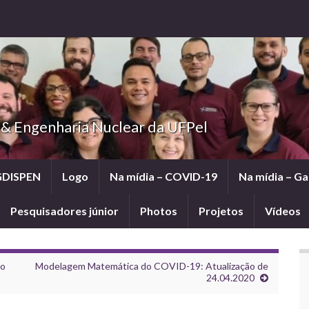
 & Engenharia Nuclear da UFPel
GDISPEN
Logo
Na mídia – COVID-19
Na mídia – G
Pesquisadores júnior
Photos
Projetos
Vídeos
ão
Modelagem Matemática do COVID-19: Atualização de
24.04.2020