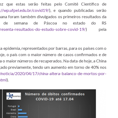
ez que estas serão feitas pelo Comitê Científico de
://wp.ufpel.edu.br/covid19/
), e quando publicadas serão
mana foram também divulgados os primeiros resultados da
inal de semana de Páscoa no estado do RS
presenta-resultados-do-estudo-sobre-covid-19/
) pela
da epidemia, representados por barras, para os países com o
Hoje, o país com o maior número de casos confirmados e de
a o maior números de recuperados. Na data de hoje, a China
ulgado previamente, tendo um aumento em torno de 40% nos
/noticia/2020/04/17/china-altera-balanco-de-mortos-por-
html
).