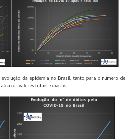
 evolução da epidemia no Brasil, tanto para o número de
áfico os valores totais e diários.