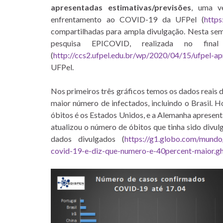
apresentadas estimativas/previsões
, uma v
enfrentamento ao COVID-19 da UFPel (
https
compartilhadas para ampla divulgação. Nesta se
pesquisa EPICOVID, realizada no f
(
http://ccs2.ufpel.edu.br/wp/2020/04/15/ufpel-a
UFPel.
Nos primeiros três gráficos temos os dados reais 
maior número de infectados, incluindo o Brasil. 
óbitos é os Estados Unidos, e a Alemanha apresent
atualizou o número de óbitos que tinha sido div
dados divulgados (
https://g1.globo.com/mundo
covid-19-e-diz-que-numero-e-40percent-maior.g