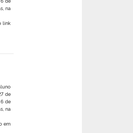
 6 de
s, na
 link
aluno
27 de
 6 de
s, na
do em