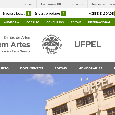
Simplifique!
Comunica BR
Participe
Acesso à infor
Ir para a busca
3
Ir para o rodapé
4
ACESSIBILIDADE
AUDITORIA
COBALTO
CONCURSOS
EDITAIS
INTERNACIONAL
Centro de Artes
em Artes
lização Lato Sensu
URSO
DOCUMENTOS
EDITAIS
MONOGRAFIAS