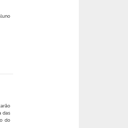
aluno
tarão
a das
io do